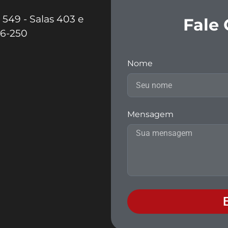
 549 - Salas 403 e
Fale
56-250
Nome
Mensagem