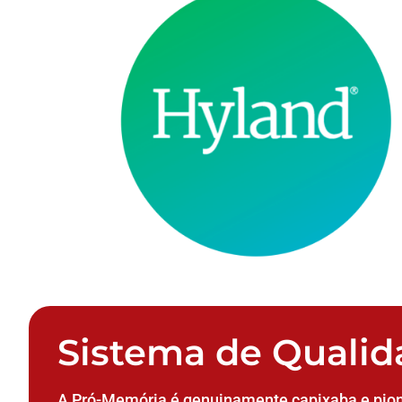
Sistema de Qualid
A Pró-Memória é genuinamente capixaba e pion