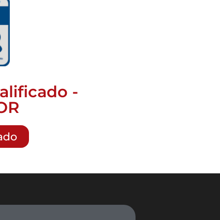
lificado -
OR
cado